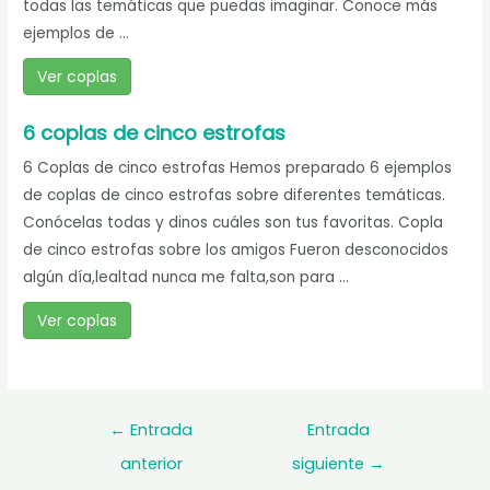
todas las temáticas que puedas imaginar. Conoce más
ejemplos de ...
Ver coplas
6 coplas de cinco estrofas
6 Coplas de cinco estrofas Hemos preparado 6 ejemplos
de coplas de cinco estrofas sobre diferentes temáticas.
Conócelas todas y dinos cuáles son tus favoritas. Copla
de cinco estrofas sobre los amigos Fueron desconocidos
algún día,lealtad nunca me falta,son para ...
Ver coplas
Navegación
←
Entrada
Entrada
de
anterior
siguiente
→
entradas