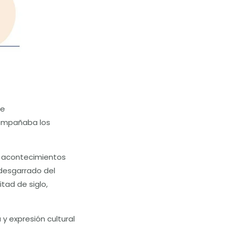
de
acompañaba los
os acontecimientos
y desgarrado del
tad de siglo,
y expresión cultural