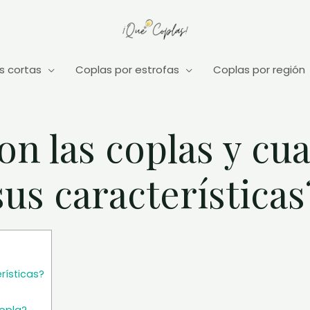
s cortas
Coplas por estrofas
Coplas por región
on las coplas y cua
sus características
rísticas?