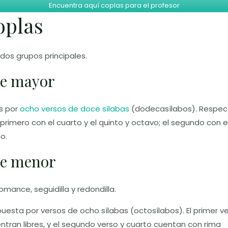
Encuentra aquí coplas para el profesor
oplas
 dos grupos principales.
te mayor
s por
ocho versos de doce sílabas
(dodecasílabos). Respect
l primero con el cuarto y el quinto y octavo; el segundo con e
o.
te menor
omance, seguidilla y redondilla.
esta por versos de ocho sílabas (octosílabos). El primer v
entran libres, y el segundo verso y cuarto cuentan con rima