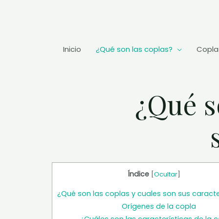
Ir
al
contenido
Inicio
¿Qué son las coplas?
Copla
¿Qué s
Índice
[
Ocultar
]
¿Qué son las coplas y cuales son sus caracte
Orígenes de la copla