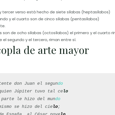
y tercer verso está hecho de siete sílabas (heptasílabos)
gundo y el cuarto son de cinco sílabas (pentasílabos)
te.
 son de ocho sílabas (octosílabos) el primero y el cuarto r
e el segundo y el tercero, riman entre sí.
opla de arte mayor
tente don Juan el segun
do
quien Júpiter tuvo tal ce
lo
 parte le hizo del mun
do
mismo se hizo del cie
lo
;

de España, al César nove
lo