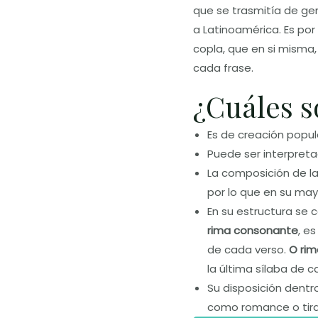
que se trasmitía de ge
a Latinoamérica. Es po
copla, que en si misma,
cada frase.
¿Cuáles so
Es de creación popul
Puede ser interpret
La composición de la
por lo que en su may
En su estructura se
rima consonante
, e
de cada verso.
O ri
la última sílaba de c
Su disposición dentr
como romance o tirana