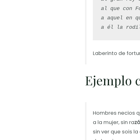
al que con F
a aquel en q
a él la rodi
Laberinto de fort
Ejemplo c
Hombres necios q
a la mujer, sin ra
zó
sin ver que sois la