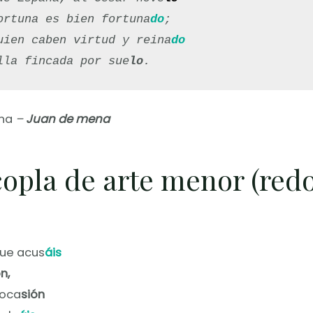
ortuna es bien fortuna
do
;

uien caben virtud y reina
do
lla fincada por sue
lo
.
una
–
Juan de mena
opla de arte menor (redo
ue acus
áis
n,
 oca
sión