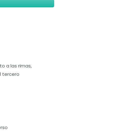
o a las rimas,
l tercero
erso