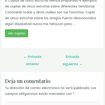
6 Coplas de cinco estrofas Hemos preparado 6 ejemplos
de coplas de cinco estrofas sobre diferentes temáticas.
Conócelas todas y dinos cuáles son tus favoritas. Copla
de cinco estrofas sobre los amigos Fueron desconocidos
algún día,lealtad nunca me falta,son para ...
Ver coplas
Navegación
←
Entrada
Entrada
de
anterior
siguiente
→
entradas
Deja un comentario
Tu dirección de correo electrónico no será publicada.
Los
campos obligatorios están marcados con
*
Escribe