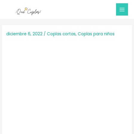
Ir
al
Mai
contenido
Me
diciembre 6, 2022
/
Coplas cortas
,
Coplas para niños