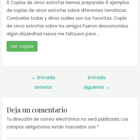
6 Coplas de cinco estrofas Hemos preparado 6 ejemplos
de coplas de cinco estrofas sobre diferentes temáticas.
Conócelas todas y dinos cuáles son tus favoritas. Copla
de cinco estrofas sobre los amigos Fueron desconocidos
algún día,lealtad nunca me falta,son para ...
Ver coplas
Navegación
←
Entrada
Entrada
de
anterior
siguiente
→
entradas
Deja un comentario
Tu dirección de correo electrónico no será publicada.
Los
campos obligatorios están marcados con
*