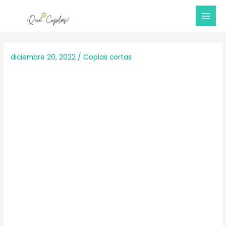
Ir
al
Mai
contenido
Me
diciembre 20, 2022
/
Coplas cortas