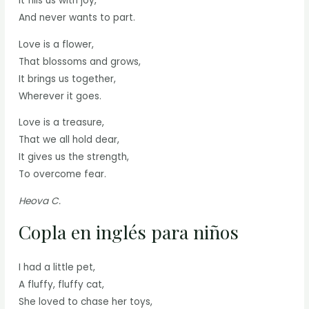
It fills us with joy,
And never wants to part.
Love is a flower,
That blossoms and grows,
It brings us together,
Wherever it goes.
Love is a treasure,
That we all hold dear,
It gives us the strength,
To overcome fear.
Heova C.
Copla en inglés para niños
I had a little pet,
A fluffy, fluffy cat,
She loved to chase her toys,