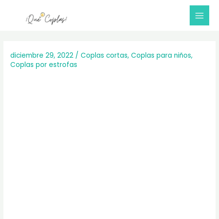
Ir
al
Mai
contenido
Me
diciembre 29, 2022
/
Coplas cortas
,
Coplas para niños
,
Coplas por estrofas